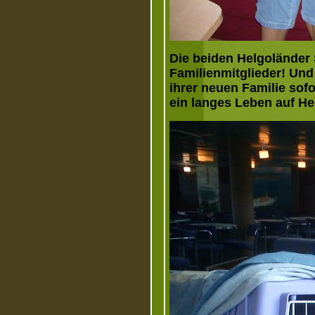
Die beiden Helgoländer 
Familienmitglieder! Und
ihrer neuen Familie sof
ein langes Leben auf He